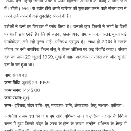
“संजय दत्त” हिन्दी सिनेमा जगत में अपने बेहतरीन अभिनय की वजह से जाने जाते
हैं। रॉकी (1981) से बतौर हीरो अपने करियर की शुरूआत करने वाले संजय दत्त ने
अपने लंबे सफर में कई सुपरहिट फिल्में दी हैं।
दर्शकों ने उन्हें हर किरदार में पसंद किया है। उनकी कुछ फिल्मों ने लोगों के दिलों
पर गहरी छाप छोड़ी है। जिनमें सड़क, खलनायक, नाम, साजन, वास्तव, मुन्ना भाई
एमबीबीएस, लगे रहो मुन्ना भाई, अग्निपथ प्रमुख हैं। साथ ही 2018 मे उनके
जीवन पर बनी बायोपिक फिल्म संजु ने बॉक्स ऑफिस पर कई रिकॉर्ड बनाए। संजय
दत्त का जन्म 29 जुलाई 1959, मुंबई में महान अदाकारा नरगिस दत्त और सुनील
दत्त के घर हुआ था।
नाम
: संजय दत्त
जन्म तिथि
: जुलाई 29, 1959
जन्म समय
: 14:45:00
जन्म स्थान
: मुंबई
लग्न
– वृश्चिक, चंद्र राशि- वृष, महादशा- शनि, अंतरदशा- केतू, नक्षत्र- कृतिका।
अभिनेता संजय दत्त का जन्म वृष राशि, वृश्चिक लग्न व कृत्तिका नक्षत्र के द्वितीय
चरण में हुआ जिसमें चंद्र के उच्च के होने के कारण उन्होंने अभिनय के क्षेत्र में