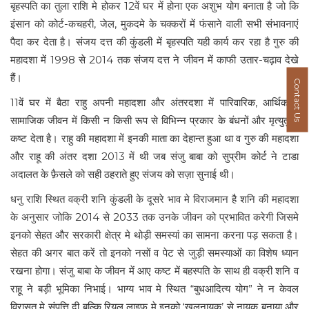
बृहस्पति का तुला राशि मे होकर 12वें घर में होना एक अशुभ योग बनाता है जो कि
इंसान को कोर्ट-कचहरी, जेल, मुकदमे के चक्करों में फंसाने वाली सभी संभावनाएं
पैदा कर देता है। संजय दत्त की कुंडली में बृहस्पति यही कार्य कर रहा है गुरु की
महादशा में 1998 से 2014 तक संजय दत्त ने जीवन में काफी उतार-चढ़ाव देखे
हैं।
Contact Us
11वें घर में बैठा राहु अपनी महादशा और अंतरदशा में पारिवारिक, आर्थिक व
सामाजिक जीवन में किसी न किसी रूप से विभिन्न प्रकार के बंधनों और मृत्युतुल्य
कष्ट देता है। राहु की महादशा में इनकी माता का देहान्त हुआ था व गुरु की महादशा
और राहू की अंतर दशा 2013 में थी जब संजु बाबा को सुप्रीम कोर्ट ने टाडा
अदालत के फ़ैसले को सही ठहराते हुए संजय को सज़ा सुनाई थी।
धनु राशि स्थित वक्री शनि कुंडली के दूसरे भाव मे विराजमान है शनि की महादशा
के अनुसार जोकि 2014 से 2033 तक उनके जीवन को प्रभावित करेगी जिसमे
इनको सेहत और सरकारी क्षेत्र मे थोड़ी समस्यां का सामना करना पड़ सकता है।
सेहत की अगर बात करें तो इनको नसों व पेट से जुड़ी समस्याओं का विशेष ध्यान
रखना होगा। संजु बाबा के जीवन में आए कष्ट में बहस्पति के साथ ही वक्री शनि व
राहू ने बड़ी भूमिका निभाई। भाग्य भाव मे स्थित “बुधआदित्य योग” ने न केवल
विरासत मे संपत्ति दी बल्कि रियल लाइफ मे इनको ‘खलनायक’ से नायक बनाया और